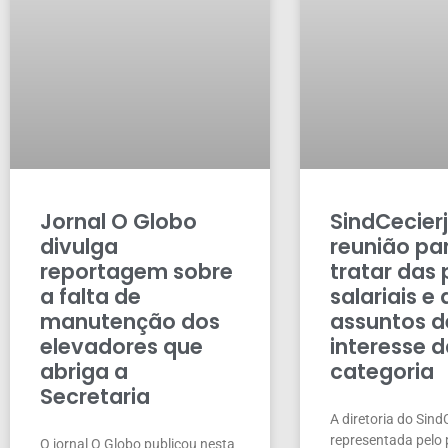
Jornal O Globo
SindCecierj
divulga
reunião pa
reportagem sobre
tratar das
a falta de
salariais e
manutenção dos
assuntos d
elevadores que
interesse 
abriga a
categoria
Secretaria
A diretoria do Sind
representada pelo 
O jornal O Globo publicou nesta