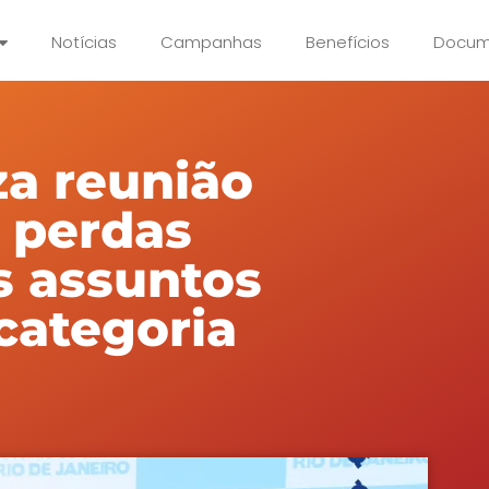
Notícias
Campanhas
Benefícios
Docum
za reunião
s perdas
s assuntos
categoria