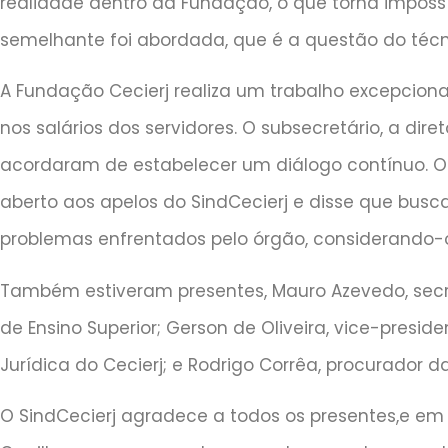
realidade dentro da Fundação, o que torna imposs
semelhante foi abordada, que é a questão do técn
A Fundação Cecierj realiza um trabalho excepcional
nos salários dos servidores. O subsecretário, a dir
acordaram de estabelecer um diálogo contínuo. O
aberto aos apelos do SindCecierj e disse que busca
problemas enfrentados pelo órgão, considerando-o
Também estiveram presentes, Mauro Azevedo, secret
de Ensino Superior; Gerson de Oliveira, vice-preside
Jurídica do Cecierj; e Rodrigo Corrêa, procurador da
O SindCecierj agradece a todos os presentes,e em