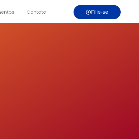
entos
Contato
Filie-se