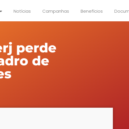
Notícias
Campanhas
Benefícios
Docum
rj perde
adro de
es
4