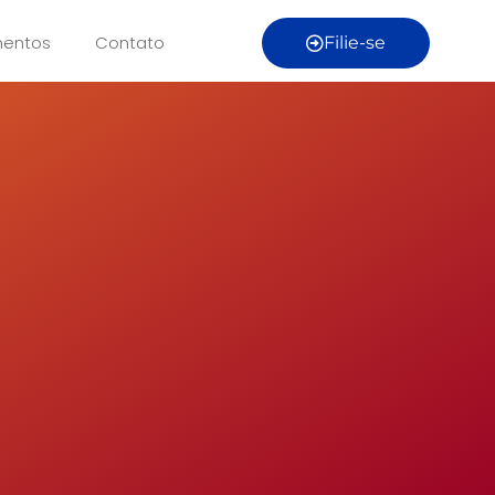
entos
Contato
Filie-se