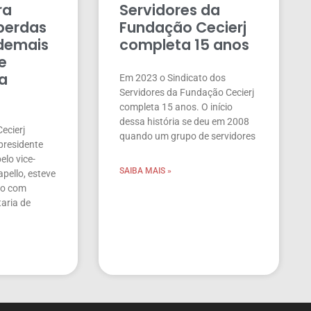
ra
Servidores da
 perdas
Fundação Cecierj
 demais
completa 15 anos
e
da
Em 2023 o Sindicato dos
Servidores da Fundação Cecierj
completa 15 anos. O início
dessa história se deu em 2008
Cecierj
quando um grupo de servidores
presidente
elo vice-
SAIBA MAIS »
pello, esteve
ão com
aria de