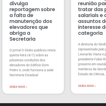
divulga
reunião pa
reportagem sobre
tratar das
a falta de
salariais e
manutenção dos
assuntos d
elevadores que
interesse 
abriga a
categoria
Secretaria
A diretoria do Sind
representada pelo 
O jornal O Globo publicou nesta
Leonardo Viana e p
quinta-feira (4/7) sobre as
presidente Fabio Ra
péssimas condições dos
presente em reuni
elevadores do Edifício Dom
membros da Secret
Pedro II, onde funciona a sede
Estado de Ciência,
Secretaria Estadual
SAIBA MAIS »
SAIBA MAIS »