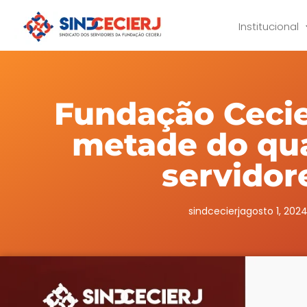
Institucional
Fundação Cecie
metade do qu
servidor
sindcecierj
agosto 1, 202